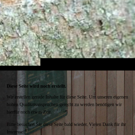
Diese Seite wird noch erstellt.
Wir erstellen gerade Inhalte für diese Seite. Um unseren eigenen
hohen Qualitätsansprüchen gerecht zu werden benötigen wir
hierfür noch etwas Zeit.
Bitte besuchen Sie diese Seite bald wieder. Vielen Dank für ihr
Interesse!